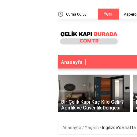
Yeni
e yapışır?
Cuma 06:53
Aspero
Anasayfa
‹
 Çelik Kapı Var Mı?
k ve Güvenliğin
Bir Çelik Kapı Kaç Kilo Gelir?
tuğu Nokta
Ağırlık ve Güvenlik Dengesi
Anasayfa
Yaşam
İngilizce'de hafta 