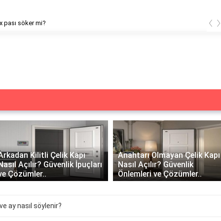
‹
x pası söker mi?
Arkadan Kilitli Çelik Kapı
Anahtarı Olmayan Çelik Kapı
Nasıl Açılır? Güvenlik İpuçları
Nasıl Açılır? Güvenlik
ve Çözümler..
Önlemleri ve Çözümler..
ve ay nasıl söylenir?