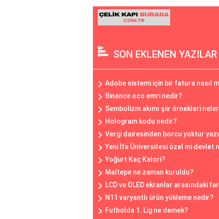
SON EKLENEN YAZILAR
Adobe sistemi için bir fatura nasıl 
Binance oco emri nedir?
Sembolizm akımı şiir örnekleri neler
Hologram kodu nedir?
Vergi dairesinden borcu yoktur yaz
Yeni İfa Üniversitesi özel mi devlet 
Yoğurt Kaç Kalori?
Maltepe ne zaman kuruldu?
LCD ve OLED ekranlar arasındaki far
N11 varyantlı ürün yükleme nedir?
Futbolda 1. Lig ne demek?