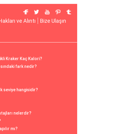
Hakları ve Alıntı
Bize Ulaşın
ikli Kraker Kaç Kalori?
ındaki fark nedir?
k seviye hangisidir?
tajları nelerdir?
?
apılır mı?