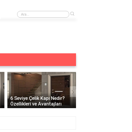
›
Merkezi kilit acilmiyor ne yapmalıyım?
›
6 Seviye Çelik Kapı Nedir?
Çelik Kapı Açılabilir Mi?
Özellikleri ve Avantajları
Güvenlik ve Çözüm Yoll