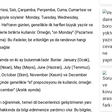
artesi, Salı, Çarşamba, Perşembe, Cuma, Cumartesi ve
la şöyle söylenir: Monday, Tuesday, Wednesday,
aftanın günleri, genellikle ilk harfleri büyük yazılır ve
erle birlikte kullanılır. Örneğin, "on Monday" (Pazartesi
). Bu ifadeler, bir etkinliğin ya da randevun hangi
sağlar.
amda on iki ay bulunmaktadır. Bunlar: January (Ocak),
 (Nisan), May (Mayıs), June (Haziran), July (Temmuz),
), October (Ekim), November (Kasım) ve December
çinde genellikle "in" prepozisyonu ile kullanılır, örneğin
cember" (Aralık ayında).
rı öğrenmek, temel dil becerilerinizi geliştirmenin yanı
 hakkında da bilgi edinmenize yardımcı olur. Bu bilgiler,