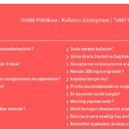
Gizlilik Politikası
Kullanıcı Sözleşmesi
Teklif 
muhasebeleştirilir?
Soda nerede kullanılır?
Şölen Greta Zeytinli ve Dağ Kek
dir 5 tane?
Soruşturma ve kovuşturma aras
Neruda 300 mg icerigi nedir?
ısı cevaplanmadı ne yapmalıyım?
Keşideci borçlu mu?
mi?
Profilo buzdolabındaki en soğu
En dayanıklı lastik hangisi?
Meeting yapmak nedir?
klar nelerdir?
Mobil hotspot cihazlarının avan
Bulutların yere uzaklığı kaç km
Basketbol ayakkabısı ile koşu y