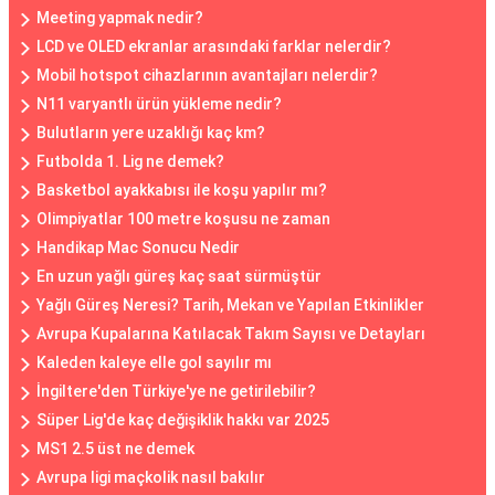
Meeting yapmak nedir?
LCD ve OLED ekranlar arasındaki farklar nelerdir?
Mobil hotspot cihazlarının avantajları nelerdir?
N11 varyantlı ürün yükleme nedir?
Bulutların yere uzaklığı kaç km?
Futbolda 1. Lig ne demek?
Basketbol ayakkabısı ile koşu yapılır mı?
Olimpiyatlar 100 metre koşusu ne zaman
Handikap Mac Sonucu Nedir
En uzun yağlı güreş kaç saat sürmüştür
Yağlı Güreş Neresi? Tarih, Mekan ve Yapılan Etkinlikler
Avrupa Kupalarına Katılacak Takım Sayısı ve Detayları
Kaleden kaleye elle gol sayılır mı
İngiltere'den Türkiye'ye ne getirilebilir?
Süper Lig'de kaç değişiklik hakkı var 2025
MS1 2.5 üst ne demek
Avrupa ligi maçkolik nasıl bakılır