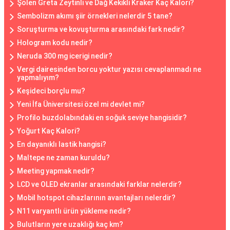
Şölen Greta Zeytinli ve Dağ Kekikli Kraker Kaç Kalori?
Sembolizm akımı şiir örnekleri nelerdir 5 tane?
Soruşturma ve kovuşturma arasındaki fark nedir?
Hologram kodu nedir?
Neruda 300 mg icerigi nedir?
Vergi dairesinden borcu yoktur yazısı cevaplanmadı ne
yapmalıyım?
Keşideci borçlu mu?
Yeni İfa Üniversitesi özel mi devlet mi?
Profilo buzdolabındaki en soğuk seviye hangisidir?
Yoğurt Kaç Kalori?
En dayanıklı lastik hangisi?
Maltepe ne zaman kuruldu?
Meeting yapmak nedir?
LCD ve OLED ekranlar arasındaki farklar nelerdir?
Mobil hotspot cihazlarının avantajları nelerdir?
N11 varyantlı ürün yükleme nedir?
Bulutların yere uzaklığı kaç km?