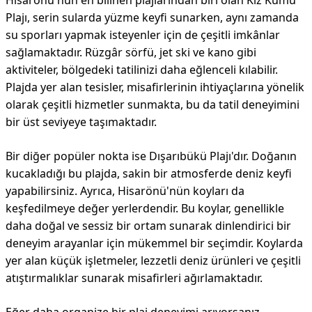
Hisarönü'nün en bilinen plajlarından biri olan Kız Kumu
Plajı, serin sularda yüzme keyfi sunarken, aynı zamanda
su sporları yapmak isteyenler için de çeşitli imkânlar
sağlamaktadır. Rüzgâr sörfü, jet ski ve kano gibi
aktiviteler, bölgedeki tatilinizi daha eğlenceli kılabilir.
Plajda yer alan tesisler, misafirlerinin ihtiyaçlarına yönelik
olarak çeşitli hizmetler sunmakta, bu da tatil deneyimini
bir üst seviyeye taşımaktadır.
Bir diğer popüler nokta ise Dışarıbükü Plajı'dır. Doğanın
kucakladığı bu plajda, sakin bir atmosferde deniz keyfi
yapabilirsiniz. Ayrıca, Hisarönü'nün koyları da
keşfedilmeye değer yerlerdendir. Bu koylar, genellikle
daha doğal ve sessiz bir ortam sunarak dinlendirici bir
deneyim arayanlar için mükemmel bir seçimdir. Koylarda
yer alan küçük işletmeler, lezzetli deniz ürünleri ve çeşitli
atıştırmalıklar sunarak misafirleri ağırlamaktadır.