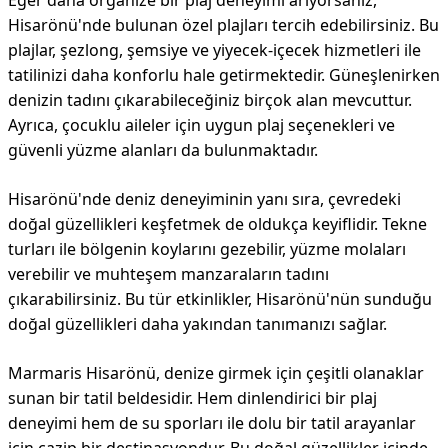
Eğer daha organize bir plaj deneyimi arıyorsanız,
Hisarönü'nde bulunan özel plajları tercih edebilirsiniz. Bu
plajlar, şezlong, şemsiye ve yiyecek-içecek hizmetleri ile
tatilinizi daha konforlu hale getirmektedir. Güneşlenirken
denizin tadını çıkarabileceğiniz birçok alan mevcuttur.
Ayrıca, çocuklu aileler için uygun plaj seçenekleri ve
güvenli yüzme alanları da bulunmaktadır.
Hisarönü'nde deniz deneyiminin yanı sıra, çevredeki
doğal güzellikleri keşfetmek de oldukça keyiflidir. Tekne
turları ile bölgenin koylarını gezebilir, yüzme molaları
verebilir ve muhteşem manzaraların tadını
çıkarabilirsiniz. Bu tür etkinlikler, Hisarönü'nün sunduğu
doğal güzellikleri daha yakından tanımanızı sağlar.
Marmaris Hisarönü, denize girmek için çeşitli olanaklar
sunan bir tatil beldesidir. Hem dinlendirici bir plaj
deneyimi hem de su sporları ile dolu bir tatil arayanlar