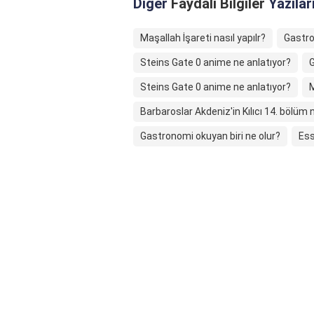
Diğer
Faydalı Bilgiler
Yazılar
Maşallah İşareti nasıl yapılr?
Gastro
Steins Gate 0 anime ne anlatıyor?
G
Steins Gate 0 anime ne anlatıyor?
M
Barbaroslar Akdeniz'in Kılıcı 14. bölüm
Gastronomi okuyan biri ne olur?
Ess