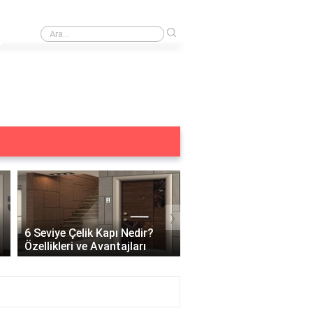
›
Merkezi kilit acilmiyor ne yapmalıyım?
›
6 Seviye Çelik Kapı Nedir?
Çelik Kapı Açılabilir Mi?
Özellikleri ve Avantajları
Güvenlik ve Çözüm Yoll