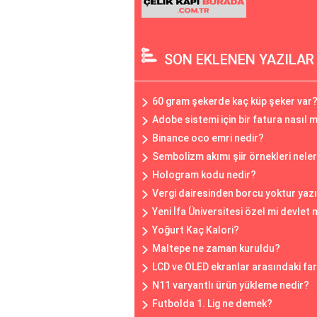
SON EKLENEN YAZILAR
60 gram şekerde kaç küp şeker var
Adobe sistemi için bir fatura nasıl 
Binance oco emri nedir?
Sembolizm akımı şiir örnekleri neler
Hologram kodu nedir?
Vergi dairesinden borcu yoktur yaz
Yeni İfa Üniversitesi özel mi devlet 
Yoğurt Kaç Kalori?
Maltepe ne zaman kuruldu?
LCD ve OLED ekranlar arasındaki far
N11 varyantlı ürün yükleme nedir?
Futbolda 1. Lig ne demek?