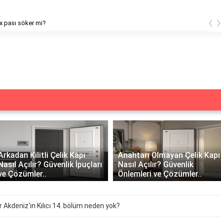
‹
x pası söker mi?
Arkadan Kilitli Çelik Kapı
Anahtarı Olmayan Çelik Kapı
Nasıl Açılır? Güvenlik İpuçları
Nasıl Açılır? Güvenlik
ve Çözümler..
Önlemleri ve Çözümler..
 Akdeniz'in Kılıcı 14. bölüm neden yok?