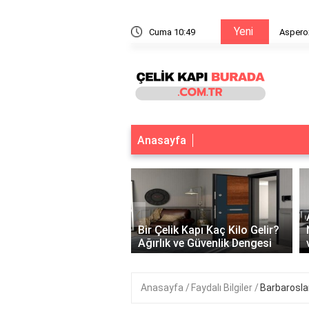
Yeni
e yapışır?
Cuma 10:49
Aspero
Anasayfa
‹
 Çelik Kapı Var Mı?
k ve Güvenliğin
Bir Çelik Kapı Kaç Kilo Gelir?
tuğu Nokta
Ağırlık ve Güvenlik Dengesi
Anasayfa
Faydalı Bilgiler
Barbaroslar