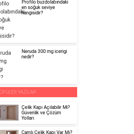
Profilo buzdolabındaki
en soğuk seviye
hangisidir?
Neruda 300 mg icerigi
nedir?
OPÜLER YAZILAR
Çelik Kapı Açılabilir Mi?
Güvenlik ve Çözüm
Yolları
Camlı Çelik Kapı Var Mı?