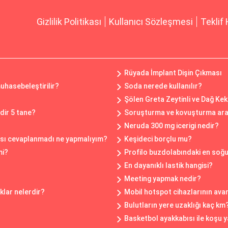
Gizlilik Politikası
Kullanıcı Sözleşmesi
Teklif 
?
Rüyada İmplant Dişin Çıkması
muhasebeleştirilir?
Soda nerede kullanılır?
Şölen Greta Zeytinli ve Dağ Kek
dir 5 tane?
Soruşturma ve kovuşturma aras
Neruda 300 mg icerigi nedir?
ısı cevaplanmadı ne yapmalıyım?
Keşideci borçlu mu?
mi?
Profilo buzdolabındaki en soğu
En dayanıklı lastik hangisi?
Meeting yapmak nedir?
klar nelerdir?
Mobil hotspot cihazlarının avan
Bulutların yere uzaklığı kaç km
Basketbol ayakkabısı ile koşu y