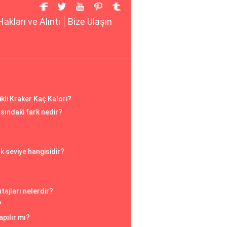
Hakları ve Alıntı
Bize Ulaşın
ikli Kraker Kaç Kalori?
ındaki fark nedir?
k seviye hangisidir?
tajları nelerdir?
?
apılır mı?