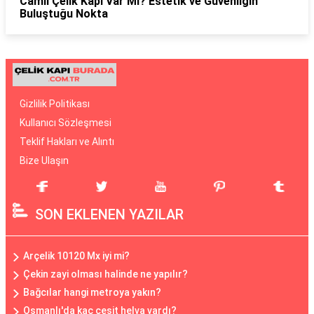
Camlı Çelik Kapı Var Mı? Estetik ve Güvenliğin
Buluştuğu Nokta
Gizlilik Politikası
Kullanıcı Sözleşmesi
Teklif Hakları ve Alıntı
Bize Ulaşın
SON EKLENEN YAZILAR
Arçelik 10120 Mx iyi mi?
Çekin zayi olması halinde ne yapılır?
Bağcılar hangi metroya yakın?
Osmanlı'da kaç çeşit helva vardı?