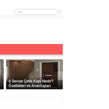
›
Merkezi kilit acilmiyor ne yapmalıyım?
›
6 Seviye Çelik Kapı Nedir?
Çelik Kapı Açılabilir Mi?
Özellikleri ve Avantajları
Güvenlik ve Çözüm Yoll