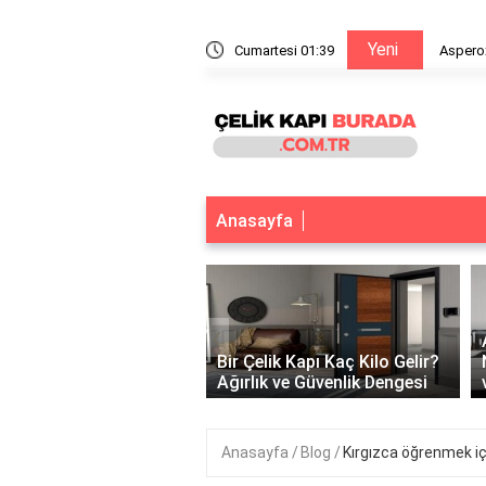
Yeni
e yapışır?
Cumartesi 01:39
Aspero
Anasayfa
‹
 Çelik Kapı Var Mı?
k ve Güvenliğin
Bir Çelik Kapı Kaç Kilo Gelir?
tuğu Nokta
Ağırlık ve Güvenlik Dengesi
Anasayfa
Blog
Kırgızca öğrenmek iç