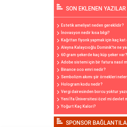
SON EKLENEN YAZILAR
Estetik ameliyat neden gereklidir?
İnovasyon nedir kısa bilgi?
Kağıttan fiyonk yapmak için kaç kat
Aleyna Kalaycıoğlu Dominik'te ne y
60 gram şekerde kaç küp şeker var
Adobe sistemi için bir fatura nasıl 
Binance oco emri nedir?
Sembolizm akımı şiir örnekleri neler
Hologram kodu nedir?
Vergi dairesinden borcu yoktur yaz
Yeni İfa Üniversitesi özel mi devlet 
Yoğurt Kaç Kalori?
SPONSOR BAĞLANTILA