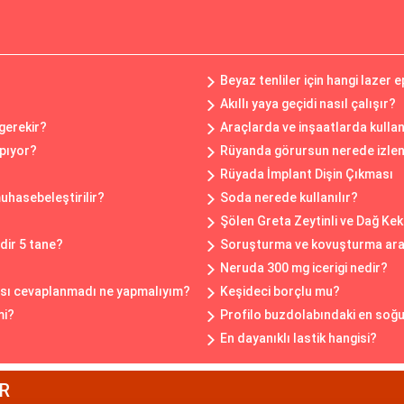
Beyaz tenliler için hangi lazer 
Akıllı yaya geçidi nasıl çalışır?
 gerekir?
Araçlarda ve inşaatlarda kulla
apıyor?
Rüyanda görursun nerede izlen
?
Rüyada İmplant Dişin Çıkması
muhasebeleştirilir?
Soda nerede kullanılır?
Şölen Greta Zeytinli ve Dağ Kek
dir 5 tane?
Soruşturma ve kovuşturma aras
Neruda 300 mg icerigi nedir?
ısı cevaplanmadı ne yapmalıyım?
Keşideci borçlu mu?
mi?
Profilo buzdolabındaki en soğu
En dayanıklı lastik hangisi?
R