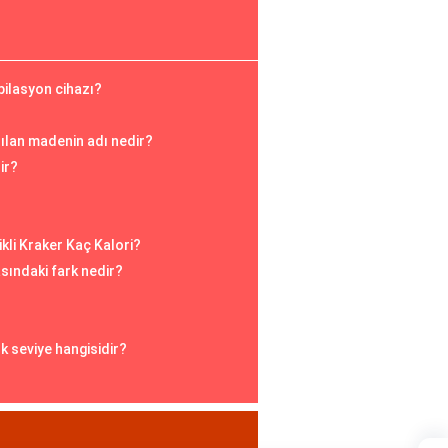
epilasyon cihazı?
nılan madenin adı nedir?
ir?
ikli Kraker Kaç Kalori?
ındaki fark nedir?
k seviye hangisidir?