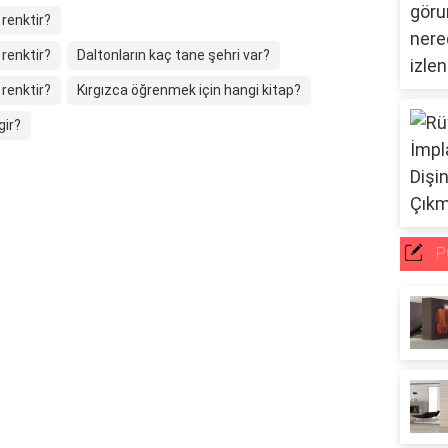
 renktir?
 renktir?
Daltonların kaç tane şehri var?
 renktir?
Kırgızca öğrenmek için hangi kitap?
gir?
P