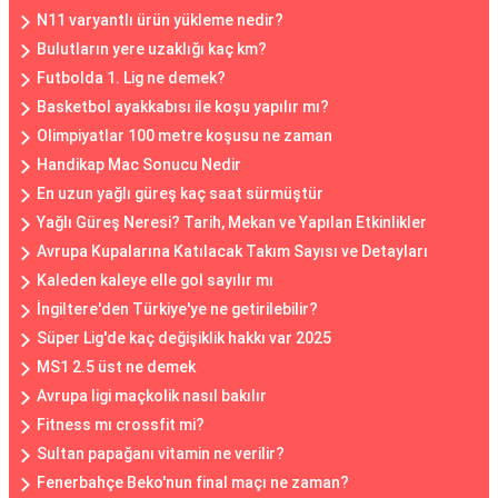
N11 varyantlı ürün yükleme nedir?
Bulutların yere uzaklığı kaç km?
Futbolda 1. Lig ne demek?
Basketbol ayakkabısı ile koşu yapılır mı?
Olimpiyatlar 100 metre koşusu ne zaman
Handikap Mac Sonucu Nedir
En uzun yağlı güreş kaç saat sürmüştür
Yağlı Güreş Neresi? Tarih, Mekan ve Yapılan Etkinlikler
Avrupa Kupalarına Katılacak Takım Sayısı ve Detayları
Kaleden kaleye elle gol sayılır mı
İngiltere'den Türkiye'ye ne getirilebilir?
Süper Lig'de kaç değişiklik hakkı var 2025
MS1 2.5 üst ne demek
Avrupa ligi maçkolik nasıl bakılır
Fitness mı crossfit mi?
Sultan papağanı vitamin ne verilir?
Fenerbahçe Beko'nun final maçı ne zaman?