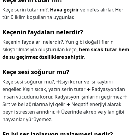
Keçe serin tutar mı?,
Hava geçirir
ve nefes alırlar. Her
türlü iklim koşullarına uygunlar.
Keçenin faydaları nelerdir?
Keçenin faydaları nelerdir?,
Yün gibi doğal liflerin
sıkıştırılmasıyla oluşturulan keçe,
hem sıcak tutar hem
de su geçirmez özelliklere sahiptir
.
Keçe sesi soğurur mu?
Keçe sesi soğurur mu?,
➕Isıyı korur ve ısı kaybını
engeller. Kışın sıcak, yazın serin tutar ➕ Radyasyondan
insan vücudunu korur. Radyasyon ışınlarını geçirmez ➕
Sırt ve bel ağrılarına iyi gelir ➕ Negatif enerjiyi alarak
beyni stresten arındırır. ➕ Üzerinde akrep ve yılan gibi
hayvanlar yürüyemez.
En iyi ses izolasyon malzemesi nedir?