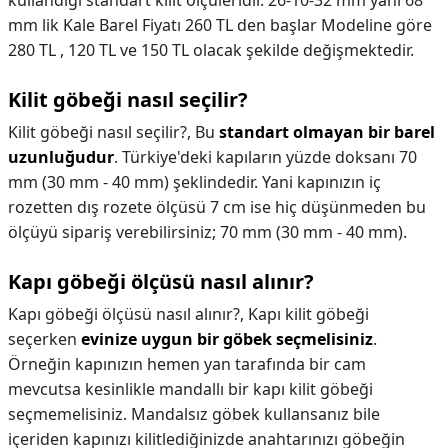
kullandığı standart kilit ölçüleridir. 26-10-32 mm yani 68
mm lik Kale Barel Fiyatı 260 TL den başlar Modeline göre
280 TL , 120 TL ve 150 TL olacak şekilde değişmektedir.
Kilit göbeği nasıl seçilir?
Kilit göbeği nasıl seçilir?,
Bu
standart olmayan bir barel
uzunluğudur
. Türkiye'deki kapıların yüzde doksanı 70
mm (30 mm - 40 mm) şeklindedir. Yani kapınızın iç
rozetten dış rozete ölçüsü 7 cm ise hiç düşünmeden bu
ölçüyü sipariş verebilirsiniz; 70 mm (30 mm - 40 mm).
Kapı göbeği ölçüsü nasıl alınır?
Kapı göbeği ölçüsü nasıl alınır?,
Kapı kilit göbeği
seçerken
evinize uygun bir göbek seçmelisiniz
.
Örneğin kapınızın hemen yan tarafında bir cam
mevcutsa kesinlikle mandallı bir kapı kilit göbeği
seçmemelisiniz. Mandalsız göbek kullansanız bile
içeriden kapınızı kilitlediğinizde anahtarınızı göbeğin