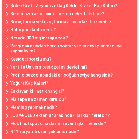
Şölen Greta Zeytinli ve Dağ Kekikli Kraker Kaç Kalori?
Sembolizm akımı şiir örnekleri nelerdir 5 tane?
Soruşturma ve kovuşturma arasındaki fark nedir?
Hologram kodu nedir?
Neruda 300 mg icerigi nedir?
Vergi dairesinden borcu yoktur yazısı cevaplanmadı ne
yapmalıyım?
Keşideci borçlu mu?
Yeni İfa Üniversitesi özel mi devlet mi?
Profilo buzdolabındaki en soğuk seviye hangisidir?
Yoğurt Kaç Kalori?
En dayanıklı lastik hangisi?
Maltepe ne zaman kuruldu?
Meeting yapmak nedir?
LCD ve OLED ekranlar arasındaki farklar nelerdir?
Mobil hotspot cihazlarının avantajları nelerdir?
N11 varyantlı ürün yükleme nedir?