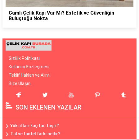
Camlı Çelik Kapı Var Mı? Estetik ve Güvenliğin
Buluştuğu Nokta
Gizlilik Politikası
Kullanıcı Sözleşmesi
Teklif Hakları ve Alıntı
Bize Ulaşın
SON EKLENEN YAZILAR
Yük atları kaç ton taşır?
Tül ve tantel farkı nedir?