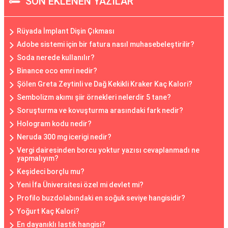
SON EKLENEN YAZILAR
Rüyada İmplant Dişin Çıkması
Adobe sistemi için bir fatura nasıl muhasebeleştirilir?
Soda nerede kullanılır?
Binance oco emri nedir?
Şölen Greta Zeytinli ve Dağ Kekikli Kraker Kaç Kalori?
Sembolizm akımı şiir örnekleri nelerdir 5 tane?
Soruşturma ve kovuşturma arasındaki fark nedir?
Hologram kodu nedir?
Neruda 300 mg icerigi nedir?
Vergi dairesinden borcu yoktur yazısı cevaplanmadı ne
yapmalıyım?
Keşideci borçlu mu?
Yeni İfa Üniversitesi özel mi devlet mi?
Profilo buzdolabındaki en soğuk seviye hangisidir?
Yoğurt Kaç Kalori?
En dayanıklı lastik hangisi?